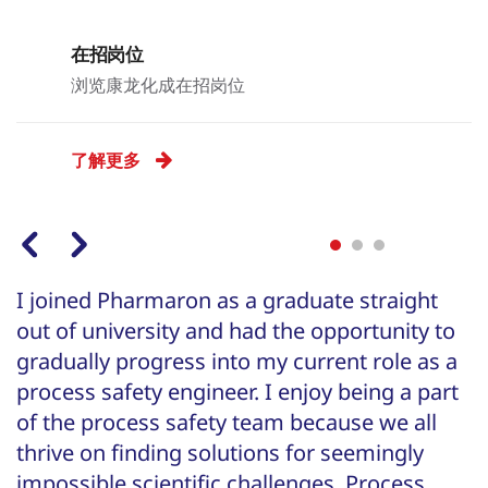
在招岗位
浏览康龙化成在招岗位
了解更多
Previous Arrow
Next Arrow
Slide 0
Slide 1
Slide 2
I joined Pharmaron as a graduate straight
P
out of university and had the opportunity to
i
gradually progress into my current role as a
a
process safety engineer. I enjoy being a part
a
of the process safety team because we all
o
thrive on finding solutions for seemingly
e
re
impossible scientific challenges. Process