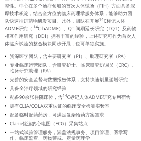
整性。中心在多个治疗领域的首次人体试验（FIH）方面具备深
厚技术积淀，结合全方位的临床药理学服务体系，能够助力团
14
队快速推进药物研发项目。此外，团队在开展
C标记人体
14
ADME研究（
C-hADME）、QT 间期延长研究（TQT）及药物
相互作用研究（DDI）拥有丰富的经验，上述研究可作为首次人
体临床试验的整合模块同步开展，也可单独实施。
资深医学团队，含主要研究者（PI）、助理研究者（PA）
专业临床运营团队，含研究护士、临床研究协调员（CRC）、
临床研究助理（RA）
完善的安全监督与数据报告体系，支持快速剂量递增研究
具备全治疗领域的研究经验
14
配备90余张住院床位，含
C标记人体ADME研究专用宿舍
拥有CLIA/COLA双重认证的临床安全检测实验室
配备临时配药药房，可满足复杂给药方案需求
Clario优选的心电图（ECG）采集站点
一站式试验管理服务，涵盖法规事务、项目管理、医学写
作、临床监查、药物警戒、定量药理学